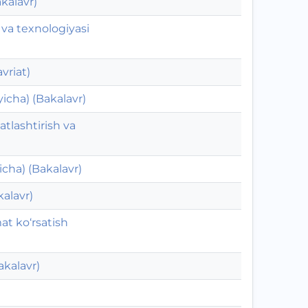
akalavr)
 va texnologiyasi
vriat)
yicha) (Bakalavr)
atlashtirish va
icha) (Bakalavr)
alavr)
at ko‘rsatish
akalavr)