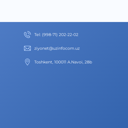
Теl
:
(998-71) 202-22-02
ziyonet@uzinfocom.uz
Toshkent, 100011 A.Navoi, 28b