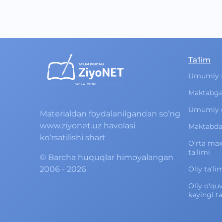
Ta‘lim
Umumiy 
Maktabga
Umumiy o‘
Materialdan foydalanilgandan so‘ng
www.ziyonet.uz havolasi
Maktabdan
ko‘rsatilishi shart
O‘rta ma
ta‘limi
©
Barcha huquqlar himoyalangan
2006 - 2026
Oliy ta‘li
Oliy o‘qu
keyingi ta