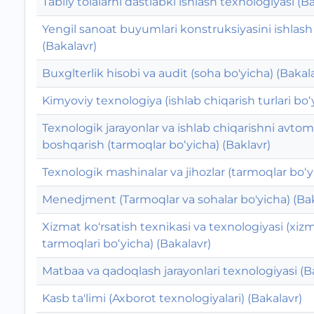
Tabiiy tolalarni dastlabki ishlash texnologiyasi (B
Yengil sanoat buyumlari konstruksiyasini ishlash
(Bakalavr)
Buxglterlik hisobi va audit (soha bo'yicha) (Bakala
Kimyoviy texnologiya (ishlab chiqarish turlari bo‘
Texnologik jarayonlar va ishlab chiqarishni avtom
boshqarish (tarmoqlar bo‘yicha) (Baklavr)
Texnologik mashinalar va jihozlar (tarmoqlar bo‘y
Menedjment (Tarmoqlar va sohalar bo'yicha) (Bak
Xizmat ko‘rsatish texnikasi va texnologiyasi (xizm
tarmoqlari bo‘yicha) (Bakalavr)
Matbaa va qadoqlash jarayonlari texnologiyasi (B
Kasb ta'limi (Axborot texnologiyalari) (Bakalavr)