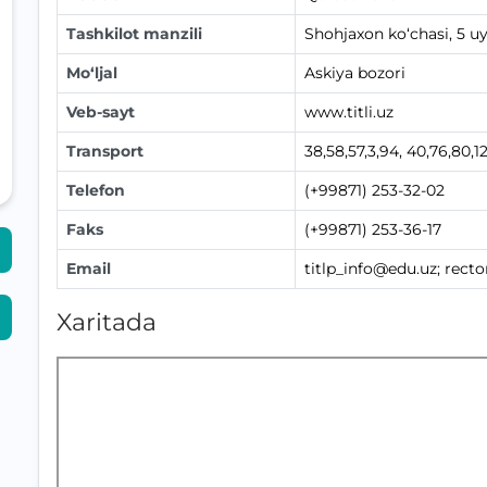
Tashkilot manzili
Shohjaxon ko‘chasi, 5 u
Mo‘ljal
Askiya bozori
Veb-sayt
www.titli.uz
Transport
38,58,57,3,94, 40,76,80,1
Telefon
(+99871) 253-32-02
Faks
(+99871) 253-36-17
Email
titlp_info@edu.uz; recto
Xaritada