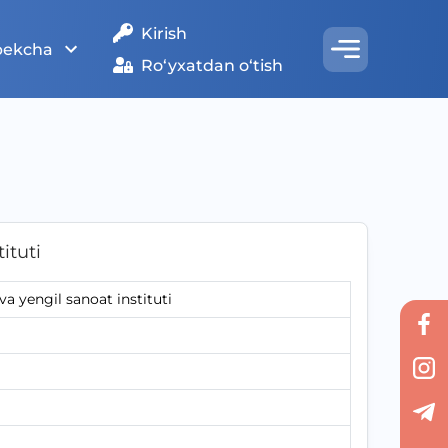
Kirish
bekcha
Ro‘yxatdan o‘tish
ituti
a yengil sanoat instituti