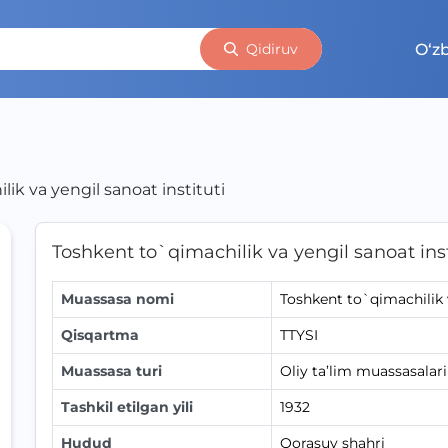
O‘z
Qidiruv
ik va yengil sanoat instituti
Toshkent to`qimachilik va yengil sanoat inst
Muassasa nomi
Toshkent to`qimachilik v
Qisqartma
TTYSI
Muassasa turi
Oliy ta’lim muassasalari
Tashkil etilgan yili
1932
Hudud
Qorasuv shahri