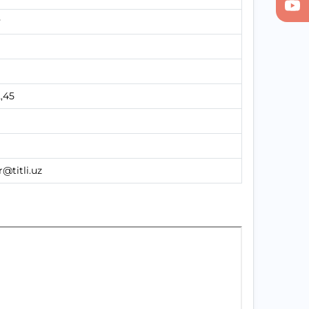
y
2,45
r@titli.uz