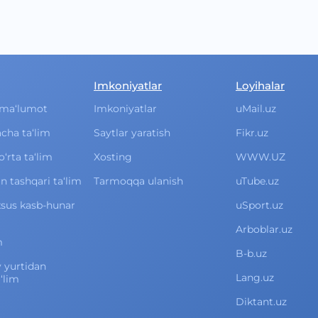
Imkoniyatlar
Loyihalar
ma‘lumot
Imkoniyatlar
uMail.uz
cha ta‘lim
Saytlar yaratish
Fikr.uz
rta ta‘lim
Xosting
WWW.UZ
 tashqari ta‘lim
Tarmoqqa ulanish
uTube.uz
xsus kasb-hunar
uSport.uz
Arboblar.uz
m
B-b.uz
v yurtidan
Lang.uz
‘lim
Diktant.uz