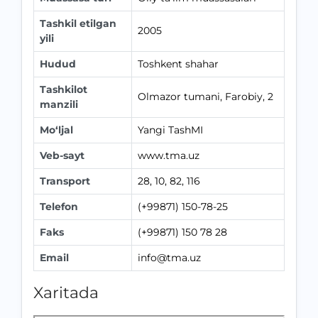
Tashkil etilgan
2005
yili
Hudud
Toshkent shahar
Tashkilot
Olmazor tumani, Farobiy, 2
manzili
Mo‘ljal
Yangi TashMI
Veb-sayt
www.tma.uz
Transport
28, 10, 82, 116
Telefon
(+99871) 150-78-25
Faks
(+99871) 150 78 28
Email
info@tma.uz
Xaritada