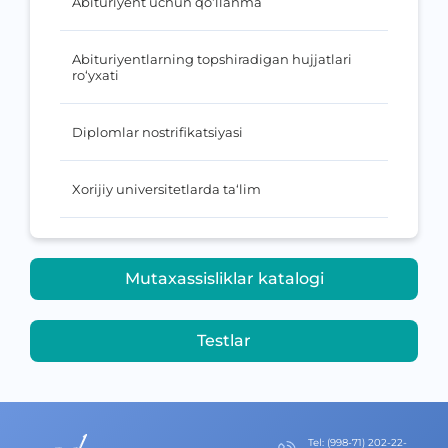
Abituriyent uchun qo‘llanma
Abituriyentlarning topshiradigan hujjatlari
ro‘yxati
Diplomlar nostrifikatsiyasi
Xorijiy universitetlarda ta‘lim
Mutaxassisliklar katalogi
Testlar
Теl
:
(998-71) 202-22-