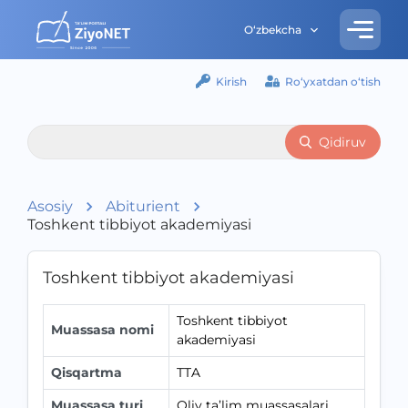
O‘zbekcha
Kirish
Ro‘yxatdan o‘tish
Qidiruv
Asosiy
Abiturient
Toshkent tibbiyot akademiyasi
Toshkent tibbiyot akademiyasi
Toshkent tibbiyot
Muassasa nomi
akademiyasi
Qisqartma
TTA
Muassasa turi
Oliy ta’lim muassasalari