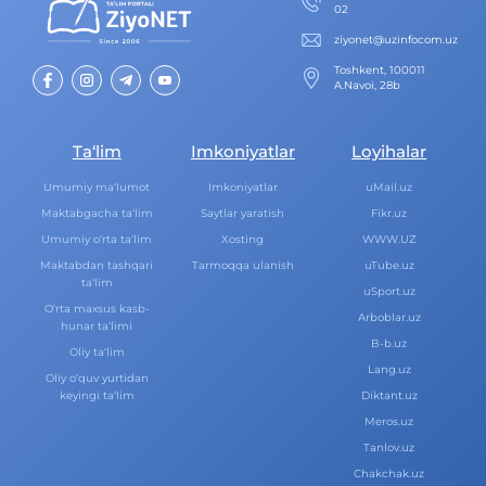
02
ziyonet@uzinfocom.uz
Toshkent, 100011
A.Navoi, 28b
Ta‘lim
Imkoniyatlar
Loyihalar
Umumiy ma‘lumot
Imkoniyatlar
uMail.uz
Maktabgacha ta‘lim
Saytlar yaratish
Fikr.uz
Umumiy o‘rta ta‘lim
Xosting
WWW.UZ
Maktabdan tashqari
Tarmoqqa ulanish
uTube.uz
ta‘lim
uSport.uz
O‘rta maxsus kasb-
Arboblar.uz
hunar ta‘limi
B-b.uz
Oliy ta‘lim
Lang.uz
Oliy o‘quv yurtidan
keyingi ta‘lim
Diktant.uz
Meros.uz
Tanlov.uz
Chakchak.uz