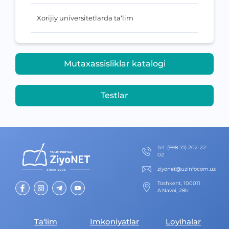
Xorijiy universitetlarda ta‘lim
Mutaxassisliklar katalogi
Testlar
Теl
:
(998-71) 202-22-
02
ziyonet@uzinfocom.uz
Toshkent, 100011
A.Navoi, 28b
Ta‘lim
Imkoniyatlar
Loyihalar