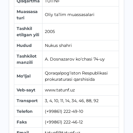
Qisqartma
TUITNF
Muassasa
Oliy ta’lim muassasalari
turi
Tashkil
2005
etilgan yili
Hudud
Nukus shahri
Tashkilot
A. Dosnazarov ko‘chasi 74-uy
manzili
Qoraqalpog‘iston Respublikasi
Mo‘ljal
prokuraturasi qarshisida
Veb-sayt
www.tatunf.uz
Transport
3, 4, 10, 11, 14, 34, 46, 88, 92
Telefon
(+99861) 222-49-10
Faks
(+99861) 222-46-12
Email
tatunf@tatunf.uz