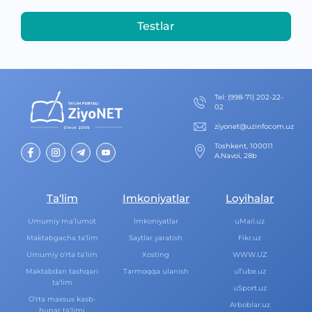
Testlar
Теl
:
(998-71) 202-22-
02
ziyonet@uzinfocom.uz
Toshkent, 100011
A.Navoi, 28b
Ta‘lim
Imkoniyatlar
Loyihalar
Umumiy ma‘lumot
Imkoniyatlar
uMail.uz
Maktabgacha ta‘lim
Saytlar yaratish
Fikr.uz
Umumiy o‘rta ta‘lim
Xosting
WWW.UZ
Maktabdan tashqari
Tarmoqqa ulanish
uTube.uz
ta‘lim
uSport.uz
O‘rta maxsus kasb-
Arboblar.uz
hunar ta‘limi