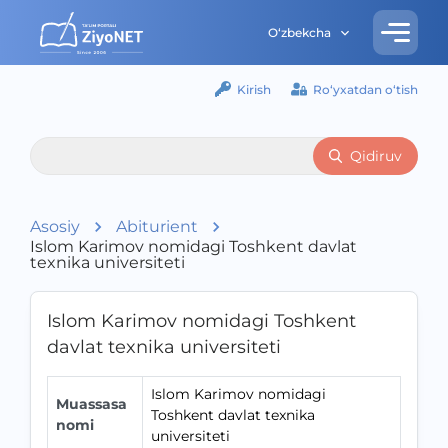
O‘zbekcha
Kirish
Ro‘yxatdan o‘tish
Qidiruv
Asosiy
Abiturient
Islom Karimov nomidagi Toshkent davlat
texnika universiteti
Islom Karimov nomidagi Toshkent
davlat texnika universiteti
Islom Karimov nomidagi
Muassasa
Toshkent davlat texnika
nomi
universiteti