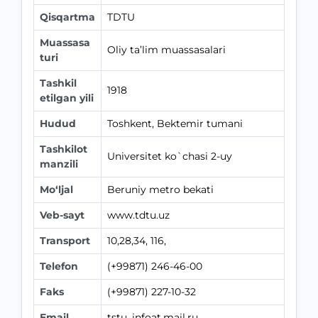
Qisqartma
TDTU
Muassasa
Oliy ta’lim muassasalari
turi
Tashkil
1918
etilgan yili
Hudud
Toshkent, Bektemir tumani
Tashkilot
Universitet ko`chasi 2-uy
manzili
Mo‘ljal
Beruniy metro bekati
Veb-sayt
www.tdtu.uz
Transport
10,28,34, 116,
Telefon
(+99871) 246-46-00
Faks
(+99871) 227-10-32
Email
tstu_infoat.mail.ru