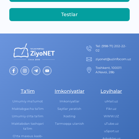
Testlar
Теl
:
(998-71) 202-22-
02
ziyonet@uzinfocom.uz
Toshkent, 100011
A.Navoi, 28b
Ta‘lim
Imkoniyatlar
Loyihalar
Umumiy ma‘lumot
Imkoniyatlar
uMail.uz
Maktabgacha ta‘lim
Saytlar yaratish
Fikr.uz
Umumiy o‘rta ta‘lim
Xosting
WWW.UZ
Maktabdan tashqari
Tarmoqqa ulanish
uTube.uz
ta‘lim
uSport.uz
O‘rta maxsus kasb-
Arboblar.uz