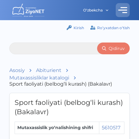
O‘zbekcha
Kirish
Ro‘yxatdan o‘tish
Qidiruv
Asosiy
Abiturient
Mutaxassisliklar katalogi
Sport faoliyati (belbog‘li kurash) (Bakalavr)
Sport faoliyati (belbog‘li kurash)
(Bakalavr)
Mutaxassislik yo‘nalishining shifri
5610517