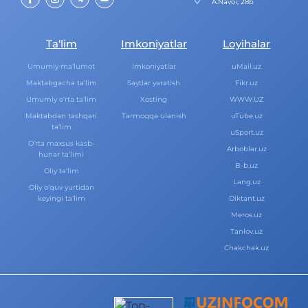
A.Navoi, 28b
Ta‘lim
Imkoniyatlar
Loyihalar
Umumiy ma‘lumot
Imkoniyatlar
uMail.uz
Maktabgacha ta‘lim
Saytlar yaratish
Fikr.uz
Umumiy o‘rta ta‘lim
Xosting
WWW.UZ
Maktabdan tashqari
Tarmoqqa ulanish
uTube.uz
ta‘lim
uSport.uz
O‘rta maxsus kasb-
Arboblar.uz
hunar ta‘limi
B-b.uz
Oliy ta‘lim
Lang.uz
Oliy o‘quv yurtidan
keyingi ta‘lim
Diktant.uz
Meros.uz
Tanlov.uz
Chakchak.uz