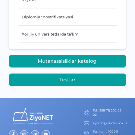
Diplomlar nostrifikatsiyasi
Xorijiy universitetlarda ta‘lim
Mutaxassisliklar katalogi
Testlar
Теl
:
(998-71) 202-22-
02
ziyonet@uzinfocom.uz
Toshkent, 100011