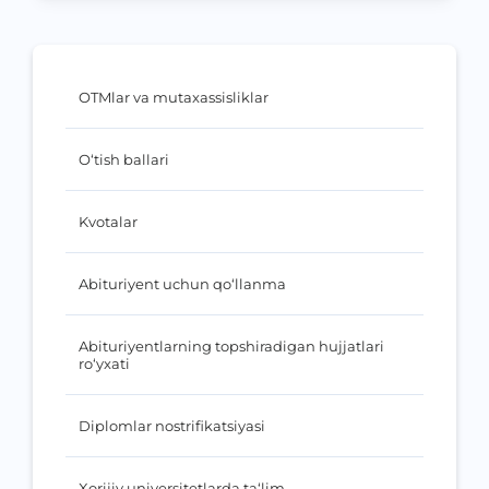
OTMlar va mutaxassisliklar
O‘tish ballari
Kvotalar
Abituriyent uchun qo‘llanma
Abituriyentlarning topshiradigan hujjatlari
ro‘yxati
Diplomlar nostrifikatsiyasi
Xorijiy universitetlarda ta‘lim