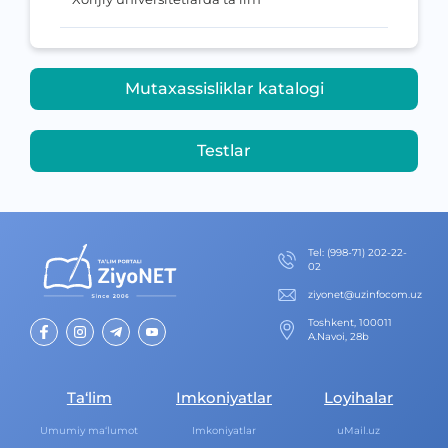
Mutaxassisliklar katalogi
Testlar
Теl
:
(998-71) 202-22-
02
ziyonet@uzinfocom.uz
Toshkent, 100011
A.Navoi, 28b
Ta‘lim
Imkoniyatlar
Loyihalar
Umumiy ma‘lumot
Imkoniyatlar
uMail.uz