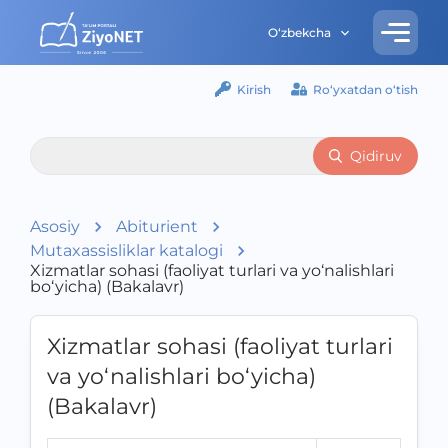
O‘zbekcha
Kirish
Ro‘yxatdan o‘tish
Qidiruv
Asosiy
Abiturient
Mutaxassisliklar katalogi
Xizmatlar sohasi (faoliyat turlari va yo‘nalishlari
bo‘yicha) (Bakalavr)
Xizmatlar sohasi (faoliyat turlari
va yo‘nalishlari bo‘yicha)
(Bakalavr)