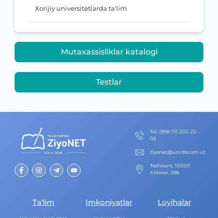
Xorijiy universitetlarda ta‘lim
Mutaxassisliklar katalogi
Testlar
Теl
:
(998-71) 202-22-
02
ziyonet@uzinfocom.uz
Toshkent, 100011
A.Navoi, 28b
Ta‘lim
Imkoniyatlar
Loyihalar