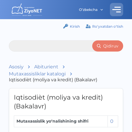
O‘zbekcha
Kirish
Ro‘yxatdan o‘tish
Qidiruv
Asosiy
Abiturient
Mutaxassisliklar katalogi
Iqtisodiѐt (moliya va kredit) (Bakalavr)
Iqtisodiѐt (moliya va kredit)
(Bakalavr)
Mutaxassislik yo‘nalishining shifri
0