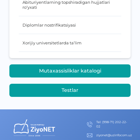
Abituriyentlarning topshiradigan hujjatlari
ro‘yxati
Diplomlar nostrifikatsiyasi
Xorijiy universitetlarda ta‘lim
Mutaxassisliklar katalogi
Testlar
Теl
:
(998-71) 202-22-
02
ziyonet@uzinfocom.uz