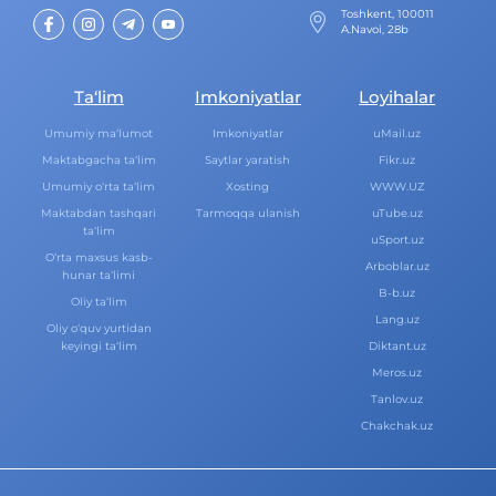
Toshkent, 100011
A.Navoi, 28b
Ta‘lim
Imkoniyatlar
Loyihalar
Umumiy ma‘lumot
Imkoniyatlar
uMail.uz
Maktabgacha ta‘lim
Saytlar yaratish
Fikr.uz
Umumiy o‘rta ta‘lim
Xosting
WWW.UZ
Maktabdan tashqari
Tarmoqqa ulanish
uTube.uz
ta‘lim
uSport.uz
O‘rta maxsus kasb-
Arboblar.uz
hunar ta‘limi
B-b.uz
Oliy ta‘lim
Lang.uz
Oliy o‘quv yurtidan
keyingi ta‘lim
Diktant.uz
Meros.uz
Tanlov.uz
Chakchak.uz