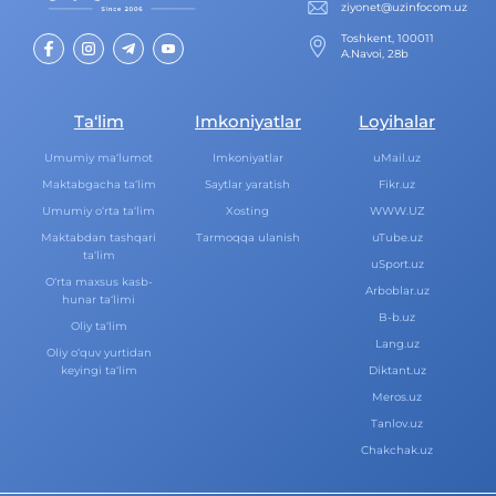
ziyonet@uzinfocom.uz
Toshkent, 100011
A.Navoi, 28b
Ta‘lim
Imkoniyatlar
Loyihalar
Umumiy ma‘lumot
Imkoniyatlar
uMail.uz
Maktabgacha ta‘lim
Saytlar yaratish
Fikr.uz
Umumiy o‘rta ta‘lim
Xosting
WWW.UZ
Maktabdan tashqari
Tarmoqqa ulanish
uTube.uz
ta‘lim
uSport.uz
O‘rta maxsus kasb-
Arboblar.uz
hunar ta‘limi
B-b.uz
Oliy ta‘lim
Lang.uz
Oliy o‘quv yurtidan
keyingi ta‘lim
Diktant.uz
Meros.uz
Tanlov.uz
Chakchak.uz