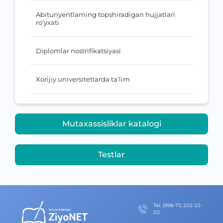
Abituriyentlarning topshiradigan hujjatlari
ro‘yxati
Diplomlar nostrifikatsiyasi
Xorijiy universitetlarda ta‘lim
Mutaxassisliklar katalogi
Testlar
Теl
:
(998-71) 202-22-
02