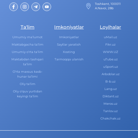
Toshkent, 100011
A.Navoi, 28b
Ta‘lim
Imkoniyatlar
Loyihalar
Umumiy ma‘lumot
Imkoniyatlar
uMail.uz
Maktabgacha ta‘lim
Saytlar yaratish
Fikr.uz
Umumiy o‘rta ta‘lim
Xosting
WWW.UZ
Maktabdan tashqari
Tarmoqqa ulanish
uTube.uz
ta‘lim
uSport.uz
O‘rta maxsus kasb-
Arboblar.uz
hunar ta‘limi
B-b.uz
Oliy ta‘lim
Lang.uz
Oliy o‘quv yurtidan
keyingi ta‘lim
Diktant.uz
Meros.uz
Tanlov.uz
Chakchak.uz