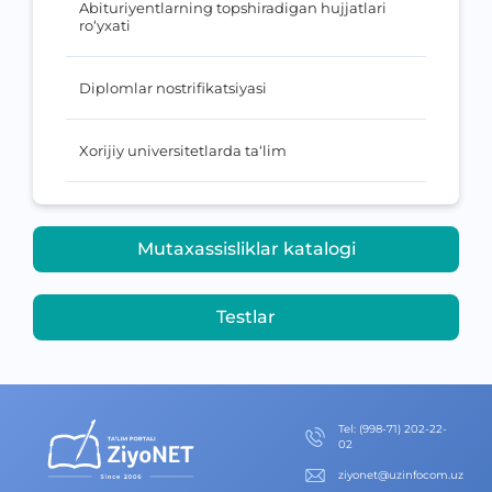
Abituriyentlarning topshiradigan hujjatlari
ro‘yxati
Diplomlar nostrifikatsiyasi
Xorijiy universitetlarda ta‘lim
Mutaxassisliklar katalogi
Testlar
Теl
:
(998-71) 202-22-
02
ziyonet@uzinfocom.uz