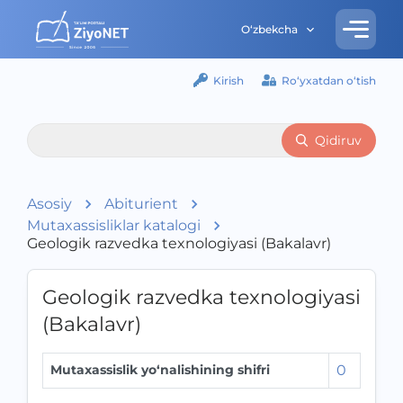
O‘zbekcha
Kirish
Ro‘yxatdan o‘tish
Qidiruv
Asosiy
Abiturient
Mutaxassisliklar katalogi
Geologik razvedka texnologiyasi (Bakalavr)
Geologik razvedka texnologiyasi
(Bakalavr)
Mutaxassislik yo‘nalishining shifri
0