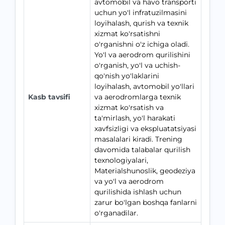
avtomobil va havo transporti
uchun yo'l infratuzilmasini
loyihalash, qurish va texnik
xizmat ko'rsatishni
o'rganishni o'z ichiga oladi.
Yo'l va aerodrom qurilishini
o'rganish, yo'l va uchish-
qo'nish yo'laklarini
loyihalash, avtomobil yo'llari
Kasb tavsifi
va aerodromlarga texnik
xizmat ko'rsatish va
ta'mirlash, yo'l harakati
xavfsizligi va ekspluatatsiyasi
masalalari kiradi. Trening
davomida talabalar qurilish
texnologiyalari,
Materialshunoslik, geodeziya
va yo'l va aerodrom
qurilishida ishlash uchun
zarur bo'lgan boshqa fanlarni
o'rganadilar.