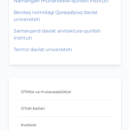
Namangan muhandislik-qurilish instituti
Berdaq nomidagi Qoraqalpoq davlat
universiteti
Samarqand davlat arxitektura qurilish
instituti
Termiz davlat universiteti
OTMlar va mutaxassisliklar
O‘tish ballari
Kvotalar