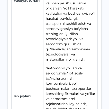
Faoliyat turlari
va boshqarish usullarini
o'rganish. Yo'l harakati
xavfsizligi va boshqaruvi: yo'l
harakati xavfsizligi,
transportni tashkil etish va
aeronavigatsiya bo'yicha
treninglar. Qurilish
texnologiyalari: yo'l va
aerodrom qurilishida
qo'llaniladigan zamonaviy
texnologiyalar va
materiallarni o'rganish.
"Avtomobil yo'llari va
aerodromlar" ixtisosligi
bo'yicha qurilish
kompaniyalari, yo'l
boshqarmalari, aeroportlar,
konsalting firmalari va yo'llar
Ish joylari
va aerodromlarni
rejalashtirish, loyihalash,