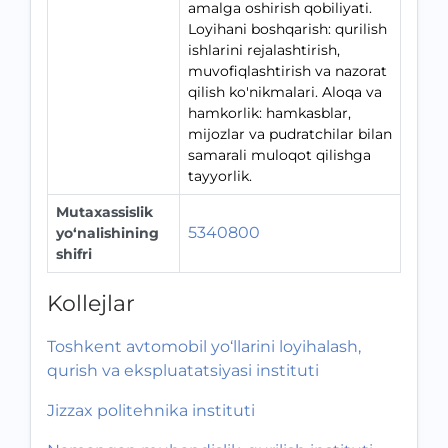
amalga oshirish qobiliyati.
Loyihani boshqarish: qurilish
ishlarini rejalashtirish,
muvofiqlashtirish va nazorat
qilish ko'nikmalari. Aloqa va
hamkorlik: hamkasblar,
mijozlar va pudratchilar bilan
samarali muloqot qilishga
tayyorlik.
Mutaxassislik
5340800
yo‘nalishining
shifri
Kollejlar
Toshkent avtomobil yo‘llarini loyihalash,
qurish va ekspluatatsiyasi instituti
Jizzax politehnika instituti