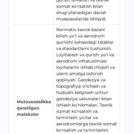
qurish, ishlatish va texnik
xizmat ko'rsatish bilan
shug'ullanadigan davlat
muassasalarida ishlaydi.
Normativ-texnik bazani
bilish: yo'l va aerodrom
qurilishi sohasidagi talablar
va standartlarni tushunish.
Loyihalash va qurish: yo'l va
aerodrom infratuzilmasi
loyihalarini ishlab chiqish va
ularni amalga oshirish
qobiliyati. Geodeziya va
topografiya: o'lchash va
hududni belgilash uchun
geodeziya uskunalari bilan
Mutaxassislikka
ishlash ko'nikmalari. Texnik
qaratilgan
xizmat ko'rsatish va
malakalar
ta'mirlash: yo'llar va
aerodromlarga texnik xizmat
ko'rsatish va ta'mirlashni