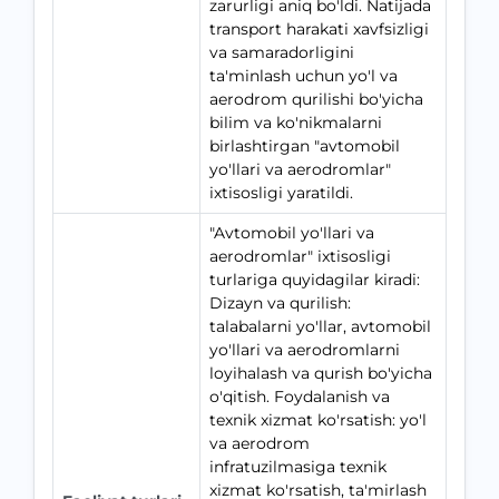
zarurligi aniq bo'ldi. Natijada
transport harakati xavfsizligi
va samaradorligini
ta'minlash uchun yo'l va
aerodrom qurilishi bo'yicha
bilim va ko'nikmalarni
birlashtirgan "avtomobil
yo'llari va aerodromlar"
ixtisosligi yaratildi.
"Avtomobil yo'llari va
aerodromlar" ixtisosligi
turlariga quyidagilar kiradi:
Dizayn va qurilish:
talabalarni yo'llar, avtomobil
yo'llari va aerodromlarni
loyihalash va qurish bo'yicha
o'qitish. Foydalanish va
texnik xizmat ko'rsatish: yo'l
va aerodrom
infratuzilmasiga texnik
xizmat ko'rsatish, ta'mirlash