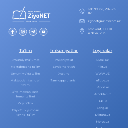
Теl
:
(998-71) 202-22-
02
ziyonet@uzinfocom.uz
Toshkent, 100011
A.Navoi, 28b
Ta‘lim
Imkoniyatlar
Loyihalar
Umumiy ma‘lumot
Imkoniyatlar
uMail.uz
Maktabgacha ta‘lim
Saytlar yaratish
Fikr.uz
Umumiy o‘rta ta‘lim
Xosting
WWW.UZ
Maktabdan tashqari
Tarmoqqa ulanish
uTube.uz
ta‘lim
uSport.uz
O‘rta maxsus kasb-
Arboblar.uz
hunar ta‘limi
B-b.uz
Oliy ta‘lim
Lang.uz
Oliy o‘quv yurtidan
keyingi ta‘lim
Diktant.uz
Meros.uz