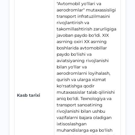
"Avtomobil yo'llari va
aerodromlar" mutaxassisligi
transport infratuzilmasini
rivojlantirish va
takomillashtirish zarurligiga
javoban paydo bo'ldi. XIX
asrning oxiri XX asrning
boshlarida avtomobillar
paydo bo'lishi va
aviatsiyaning rivojlanishi
bilan yo'llar va
aerodromlarni loyihalash,
qurish va ularga xizmat
ko'rsatishga qodir
mutaxassislar talab qilinishi
Kasb tarixi
aniq bo'ldi. Texnologiya va
transport sanoatining
rivojlanishi bilan ushbu
vazifalarni bajara oladigan
ixtisoslashgan
muhandislarga ega bo'lish