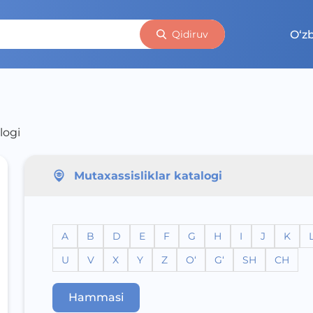
O‘z
Qidiruv
logi
Mutaxassisliklar katalogi
A
B
D
E
F
G
H
I
J
K
U
V
X
Y
Z
O‘
G‘
SH
CH
Hammasi