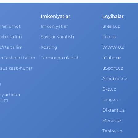
Imkoniyatlar
Loyihalar
ma‘lumot
Imkoniyatlar
uMail.uz
cha ta‘lim
Saytlar yaratish
Fikr.uz
rta ta‘lim
Xosting
WWW.UZ
 tashqari ta‘lim
Tarmoqqa ulanish
uTube.uz
xsus kasb-hunar
uSport.uz
Arboblar.uz
m
B-b.uz
v yurtidan
Lang.uz
‘lim
Diktant.uz
Meros.uz
Tanlov.uz