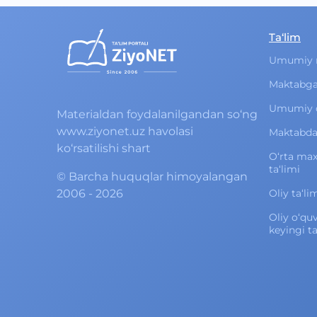
Ta‘lim
Umumiy 
Maktabga
Umumiy o‘
Materialdan foydalanilgandan so‘ng
www.ziyonet.uz havolasi
Maktabdan
ko‘rsatilishi shart
O‘rta ma
ta‘limi
©
Barcha huquqlar himoyalangan
2006 - 2026
Oliy ta‘li
Oliy o‘qu
keyingi ta