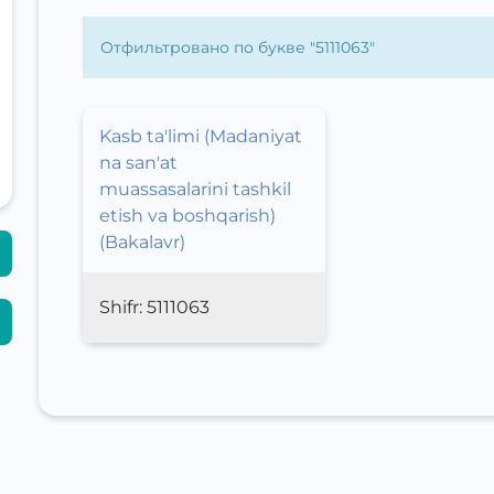
Отфильтровано по букве "
5111063
"
Kasb ta'limi (Madaniyat
na san'at
muassasalarini tashkil
etish va boshqarish)
(Bakalavr)
Shifr:
5111063