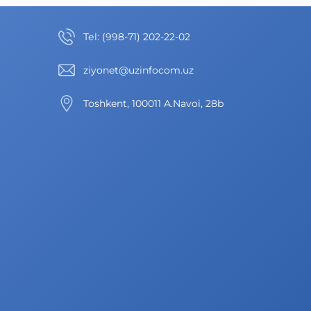
Теl
:
(998-71) 202-22-02
ziyonet@uzinfocom.uz
Toshkent, 100011 A.Navoi, 28b