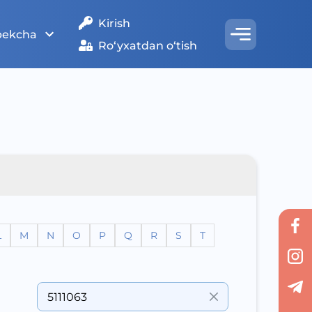
Kirish
bekcha
Ro‘yxatdan o‘tish
L
M
N
O
P
Q
R
S
T