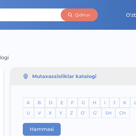
O‘z
Qidiruv
logi
Mutaxassisliklar katalogi
A
B
D
E
F
G
H
I
J
K
U
V
X
Y
Z
O‘
G‘
SH
CH
Hammasi