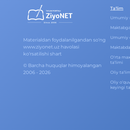
Ta‘lim
Umumiy 
Maktabga
Umumiy o‘
Materialdan foydalanilgandan so‘ng
www.ziyonet.uz havolasi
Maktabdan
ko‘rsatilishi shart
O‘rta ma
ta‘limi
©
Barcha huquqlar himoyalangan
2006 - 2026
Oliy ta‘li
Oliy o‘qu
keyingi ta