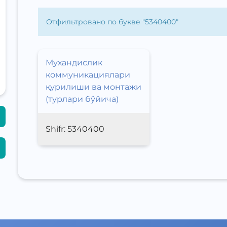
Отфильтровано по букве "
5340400
"
Муҳандислик
коммуникациялари
қурилиши ва монтажи
(турлари бўйича)
Shifr:
5340400