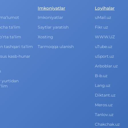
Imkoniyatlar
Loyihalar
ma‘lumot
Imkoniyatlar
uMail.uz
cha ta‘lim
Saytlar yaratish
Fikr.uz
rta ta‘lim
Xosting
WWW.UZ
 tashqari ta‘lim
Tarmoqqa ulanish
uTube.uz
xsus kasb-hunar
uSport.uz
Arboblar.uz
m
B-b.uz
v yurtidan
Lang.uz
‘lim
Diktant.uz
Meros.uz
Tanlov.uz
Chakchak.uz