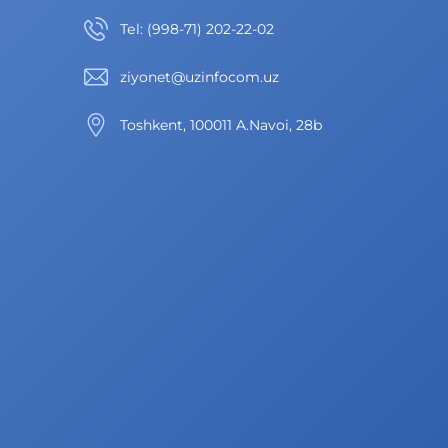
Теl
:
(998-71) 202-22-02
ziyonet@uzinfocom.uz
Toshkent, 100011 A.Navoi, 28b