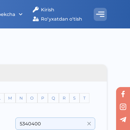
Kirish
bekcha
Ro‘yxatdan o‘tish
L
M
N
O
P
Q
R
S
T