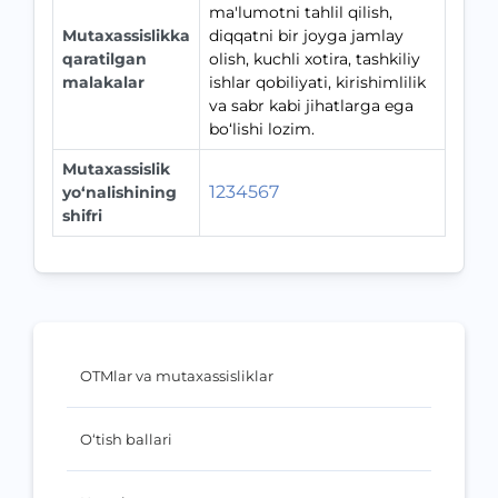
ma'lumotni tahlil qilish,
Mutaxassislikka
diqqatni bir joyga jamlay
qaratilgan
olish, kuchli xotira, tashkiliy
malakalar
ishlar qobiliyati, kirishimlilik
va sabr kabi jihatlarga ega
bo‘lishi lozim.
Mutaxassislik
1234567
yo‘nalishining
shifri
OTMlar va mutaxassisliklar
O‘tish ballari