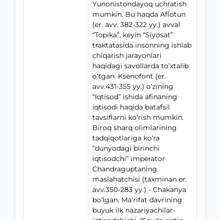
Yunonistondayoq uchratish
mumkin. Bu haqda Aflotun
(er. avv. 382-322 yy.) avval
“Topika”, keyin “Siyosat”
traktatasida insonning ishlab
chiqarish jarayonlari
haqidagi savollarda to‘xtalib
o‘tgan. Ksenofont (er.
avv.431-355 yy.) o‘zining
“Iqtisod” ishida afinaning
iqtisodi haqida batafsil
tavsiflarni ko‘rish mumkin.
Biroq sharq olimlarining
tadqiqotlariga ko‘ra
“dunyodagi birinchi
iqtisodchi” imperator
Chandraguptaning
maslahatchisi (taxminan er.
avv.350-283 yy.) - Chakanya
bo‘lgan. Ma'rifat davrining
buyuk ilk nazariyachilar-