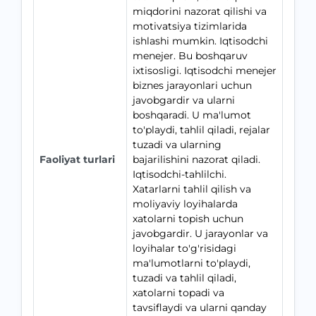
miqdorini nazorat qilishi va
motivatsiya tizimlarida
ishlashi mumkin. Iqtisodchi
menejer. Bu boshqaruv
ixtisosligi. Iqtisodchi menejer
biznes jarayonlari uchun
javobgardir va ularni
boshqaradi. U ma'lumot
to'playdi, tahlil qiladi, rejalar
tuzadi va ularning
Faoliyat turlari
bajarilishini nazorat qiladi.
Iqtisodchi-tahlilchi.
Xatarlarni tahlil qilish va
moliyaviy loyihalarda
xatolarni topish uchun
javobgardir. U jarayonlar va
loyihalar to'g'risidagi
ma'lumotlarni to'playdi,
tuzadi va tahlil qiladi,
xatolarni topadi va
tavsiflaydi va ularni qanday