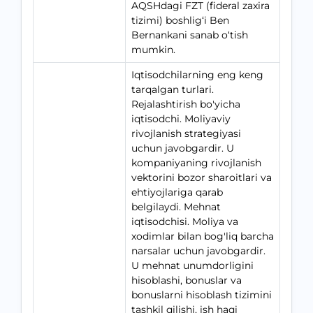
AQSHdagi FZT (fideral zaxira
tizimi) boshlig‘i Ben
Bernankani sanab o‘tish
mumkin.
Iqtisodchilarning eng keng
tarqalgan turlari.
Rejalashtirish bo'yicha
iqtisodchi. Moliyaviy
rivojlanish strategiyasi
uchun javobgardir. U
kompaniyaning rivojlanish
vektorini bozor sharoitlari va
ehtiyojlariga qarab
belgilaydi. Mehnat
iqtisodchisi. Moliya va
xodimlar bilan bog'liq barcha
narsalar uchun javobgardir.
U mehnat unumdorligini
hisoblashi, bonuslar va
bonuslarni hisoblash tizimini
tashkil qilishi, ish haqi