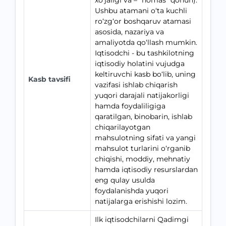
xo‘jaligi va – “nomas” qonun).
Ushbu atamani o‘ta kuchli
ro‘zg‘or boshqaruv atamasi
asosida, nazariya va
amaliyotda qo‘llash mumkin.
Iqtisodchi - bu tashkilotning
iqtisodiy holatini vujudga
keltiruvchi kasb bo‘lib, uning
Kasb tavsifi
vazifasi ishlab chiqarish
yuqori darajali natijakorligi
hamda foydaliligiga
qaratilgan, binobarin, ishlab
chiqarilayotgan
mahsulotning sifati va yangi
mahsulot turlarini o‘rganib
chiqishi, moddiy, mehnatiy
hamda iqtisodiy resurslardan
eng qulay usulda
foydalanishda yuqori
natijalarga erishishi lozim.
Ilk iqtisodchilarni Qadimgi