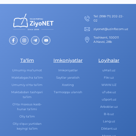
Теl
:
(998-71) 202-22-
02
ziyonet@uzinfocom.uz
Toshkent, 100011
A.Navoi, 28b
Ta‘lim
Imkoniyatlar
Loyihalar
Umumiy ma‘lumot
Imkoniyatlar
uMail.uz
Maktabgacha ta‘lim
Saytlar yaratish
Fikr.uz
Umumiy o‘rta ta‘lim
Xosting
WWW.UZ
Maktabdan tashqari
Tarmoqqa ulanish
uTube.uz
ta‘lim
uSport.uz
O‘rta maxsus kasb-
Arboblar.uz
hunar ta‘limi
B-b.uz
Oliy ta‘lim
Lang.uz
Oliy o‘quv yurtidan
keyingi ta‘lim
Diktant.uz
Meros.uz