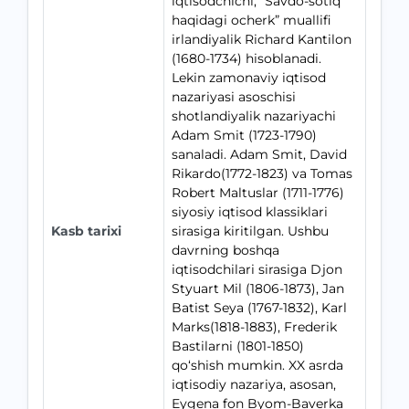
iqtisodchichi, “Savdo-sotiq
haqidagi ocherk” muallifi
irlandiyalik Richard Kantilon
(1680-1734) hisoblanadi.
Lekin zamonaviy iqtisod
nazariyasi asoschisi
shotlandiyalik nazariyachi
Adam Smit (1723-1790)
sanaladi. Adam Smit, David
Rikardo(1772-1823) va Tomas
Robert Maltuslar (1711-1776)
siyosiy iqtisod klassiklari
Kasb tarixi
sirasiga kiritilgan. Ushbu
davrning boshqa
iqtisodchilari sirasiga Djon
Styuart Mil (1806-1873), Jan
Batist Seya (1767-1832), Karl
Marks(1818-1883), Frederik
Bastilarni (1801-1850)
qo‘shish mumkin. XX asrda
iqtisodiy nazariya, asosan,
Eygena fon Byom-Baverka