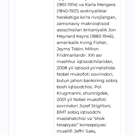
(1851-1914) va Karla Mengera
(1840-1921) avstriyaliklar
harakatiga ko‘ra rivojlangan,
zamonaviy makroiqtisod
asoschisilari britaniyalik Jon
Meynard Keyns (1883-1946),
amerikalik Irving Fisher,
Jeyms Tobin, Milton
Fridmanlardir. XXI asr
mashhur iqtisodchilaridan,
2008 yil iqtisod yo‘nalishida
Nobel mukofoti sovrindori,
butun jahon bankining sobiq
bosh iqtisodchisi, Pol
Krugmanni, shuningdek,
2001 yil Nobel mukofoti
sovrindori Jozef Stiglitsni,
BMT sobiq iqtisodchi
maslahatchisi va “shok
terapiyasi” konsepsiyasi
muallifi Jeffri Saks,