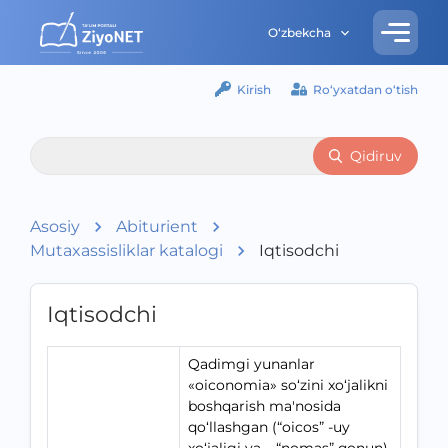
O‘zbekcha
Kirish
Ro‘yxatdan o‘tish
Qidiruv
Asosiy
Abiturient
Mutaxassisliklar katalogi
Iqtisodchi
Iqtisodchi
Qadimgi yunanlar
«oiconomia» so‘zini xo‘jalikni
boshqarish ma'nosida
qo‘llashgan (“oicos” -uy