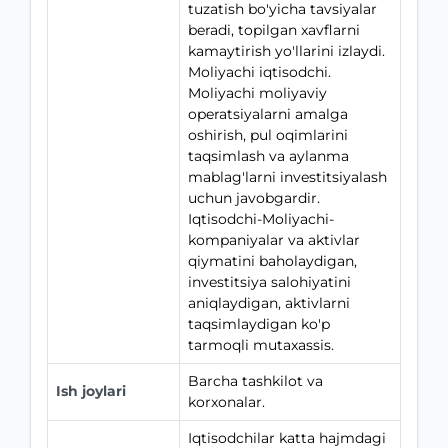
tuzatish bo'yicha tavsiyalar
beradi, topilgan xavflarni
kamaytirish yo'llarini izlaydi.
Moliyachi iqtisodchi.
Moliyachi moliyaviy
operatsiyalarni amalga
oshirish, pul oqimlarini
taqsimlash va aylanma
mablag'larni investitsiyalash
uchun javobgardir.
Iqtisodchi-Moliyachi-
kompaniyalar va aktivlar
qiymatini baholaydigan,
investitsiya salohiyatini
aniqlaydigan, aktivlarni
taqsimlaydigan ko'p
tarmoqli mutaxassis.
Barcha tashkilot va
Ish joylari
korxonalar.
Iqtisodchilar katta hajmdagi