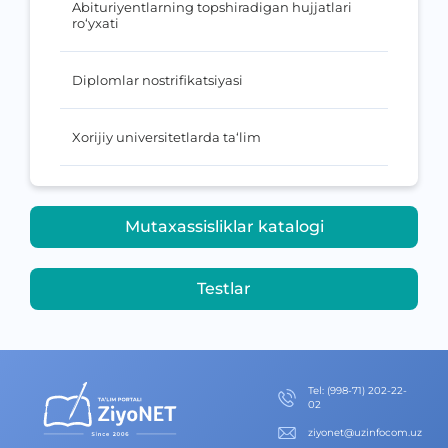
Abituriyentlarning topshiradigan hujjatlari
ro‘yxati
Diplomlar nostrifikatsiyasi
Xorijiy universitetlarda ta‘lim
Mutaxassisliklar katalogi
Testlar
Теl
:
(998-71) 202-22-
02
ziyonet@uzinfocom.uz