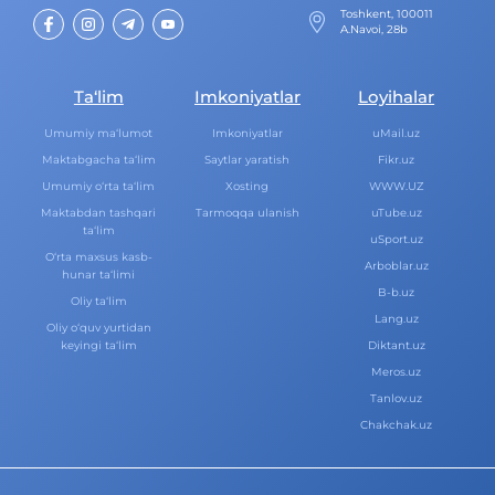
Toshkent, 100011
A.Navoi, 28b
Ta‘lim
Imkoniyatlar
Loyihalar
Umumiy ma‘lumot
Imkoniyatlar
uMail.uz
Maktabgacha ta‘lim
Saytlar yaratish
Fikr.uz
Umumiy o‘rta ta‘lim
Xosting
WWW.UZ
Maktabdan tashqari
Tarmoqqa ulanish
uTube.uz
ta‘lim
uSport.uz
O‘rta maxsus kasb-
Arboblar.uz
hunar ta‘limi
B-b.uz
Oliy ta‘lim
Lang.uz
Oliy o‘quv yurtidan
keyingi ta‘lim
Diktant.uz
Meros.uz
Tanlov.uz
Chakchak.uz