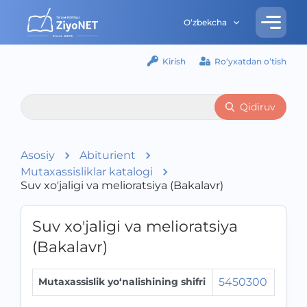
O‘zbekcha
Kirish
Ro‘yxatdan o‘tish
Qidiruv
Asosiy
Abiturient
Mutaxassisliklar katalogi
Suv xo'jaligi va melioratsiya (Bakalavr)
Suv xo'jaligi va melioratsiya
(Bakalavr)
Mutaxassislik yo‘nalishining shifri
5450300