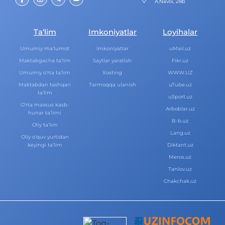
A.Navoi, 28b
Ta‘lim
Imkoniyatlar
Loyihalar
Umumiy ma‘lumot
Imkoniyatlar
uMail.uz
Maktabgacha ta‘lim
Saytlar yaratish
Fikr.uz
Umumiy o‘rta ta‘lim
Xosting
WWW.UZ
Maktabdan tashqari
Tarmoqqa ulanish
uTube.uz
ta‘lim
uSport.uz
O‘rta maxsus kasb-
Arboblar.uz
hunar ta‘limi
B-b.uz
Oliy ta‘lim
Lang.uz
Oliy o‘quv yurtidan
keyingi ta‘lim
Diktant.uz
Meros.uz
Tanlov.uz
Chakchak.uz