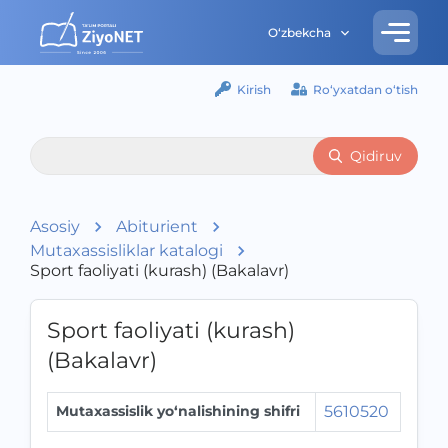
O‘zbekcha
Kirish
Ro‘yxatdan o‘tish
Qidiruv
Asosiy
Abiturient
Mutaxassisliklar katalogi
Sport faoliyati (kurash) (Bakalavr)
Sport faoliyati (kurash)
(Bakalavr)
Mutaxassislik yo‘nalishining shifri
5610520