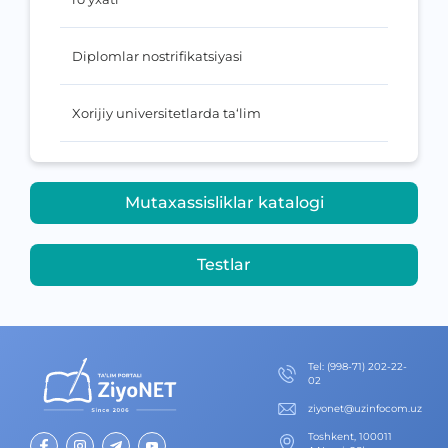
Diplomlar nostrifikatsiyasi
Xorijiy universitetlarda ta‘lim
Mutaxassisliklar katalogi
Testlar
Теl
:
(998-71) 202-22-
02
ziyonet@uzinfocom.uz
Toshkent, 100011