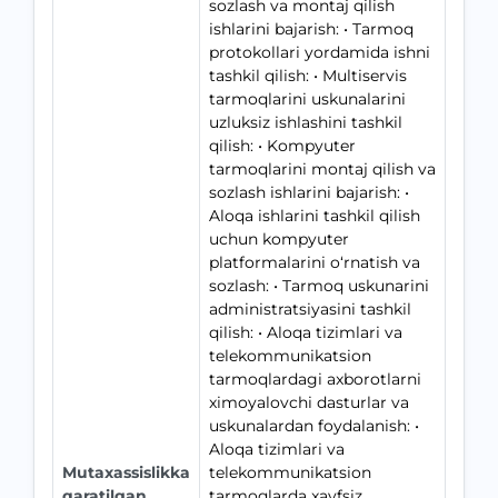
sozlash va montaj qilish
ishlarini bajarish: • Tarmoq
protokollari yordamida ishni
tashkil qilish: • Multiservis
tarmoqlarini uskunalarini
uzluksiz ishlashini tashkil
qilish: • Kompyuter
tarmoqlarini montaj qilish va
sozlash ishlarini bajarish: •
Aloqa ishlarini tashkil qilish
uchun kompyuter
platformalarini o‘rnatish va
sozlash: • Tarmoq uskunarini
administratsiyasini tashkil
qilish: • Aloqa tizimlari va
telekommunikatsion
tarmoqlardagi axborotlarni
ximoyalovchi dasturlar va
uskunalardan foydalanish: •
Aloqa tizimlari va
Mutaxassislikka
telekommunikatsion
qaratilgan
tarmoqlarda xavfsiz