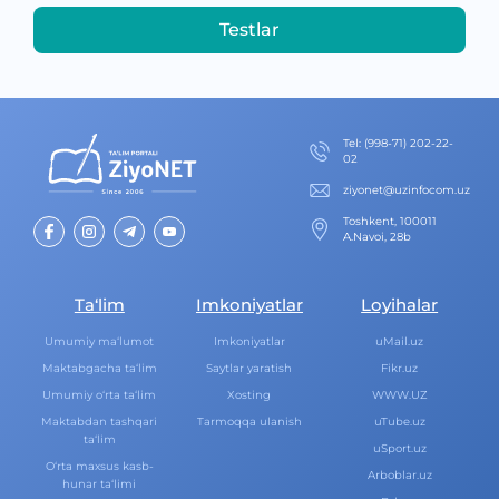
Testlar
Теl
:
(998-71) 202-22-
02
ziyonet@uzinfocom.uz
Toshkent, 100011
A.Navoi, 28b
Ta‘lim
Imkoniyatlar
Loyihalar
Umumiy ma‘lumot
Imkoniyatlar
uMail.uz
Maktabgacha ta‘lim
Saytlar yaratish
Fikr.uz
Umumiy o‘rta ta‘lim
Xosting
WWW.UZ
Maktabdan tashqari
Tarmoqqa ulanish
uTube.uz
ta‘lim
uSport.uz
O‘rta maxsus kasb-
Arboblar.uz
hunar ta‘limi