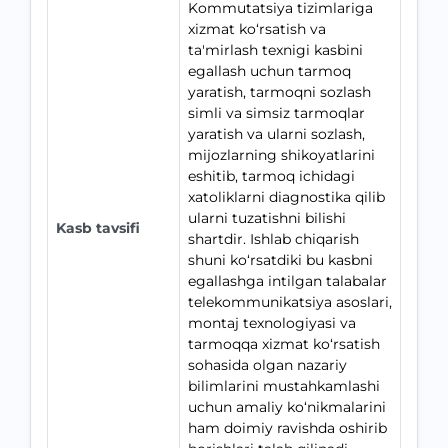
Kommutatsiya tizimlariga
xizmat ko‘rsatish va
ta'mirlash texnigi kasbini
egallash uchun tarmoq
yaratish, tarmoqni sozlash
simli va simsiz tarmoqlar
yaratish va ularni sozlash,
mijozlarning shikoyatlarini
eshitib, tarmoq ichidagi
xatoliklarni diagnostika qilib
ularni tuzatishni bilishi
Kasb tavsifi
shartdir. Ishlab chiqarish
shuni ko‘rsatdiki bu kasbni
egallashga intilgan talabalar
telekommunikatsiya asoslari,
montaj texnologiyasi va
tarmoqqa xizmat ko‘rsatish
sohasida olgan nazariy
bilimlarini mustahkamlashi
uchun amaliy ko‘nikmalarini
ham doimiy ravishda oshirib