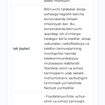
elektr montyori
Bitiruvchi talabalar aloqa
sohasiga tegishli barcha
korxonalarda ishlash
imkoniyati bor. Bu
korxonalarda bitiruvchi
quyidagi ish o'rinlarga
talabgor bo'la oladilar: aloqa
uskunalari, radiofikatsiya va
Ish joylari
telefon tarmoqlarining
montajchisi hamda
telekommunikatsiya
mutaxassisi kabilardir.
Texniklar simli va simsiz
tarmoqlarni ulab, kerakli
ma'lumotlarni xavfsizligini
ta'minlash yo'nalishida
faoliyat yuritadilar.
• Foydalanuvchilar uchun
simli va simsiz tarmoqni