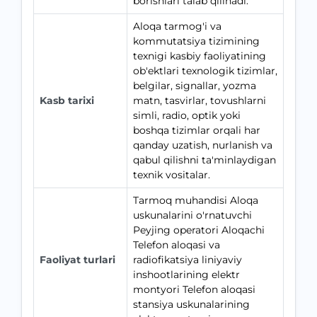
borishlari talab qilinadi.
Aloqa tarmog'i va
kommutatsiya tizimining
texnigi kasbiy faoliyatining
ob'ektlari texnologik tizimlar,
belgilar, signallar, yozma
Kasb tarixi
matn, tasvirlar, tovushlarni
simli, radio, optik yoki
boshqa tizimlar orqali har
qanday uzatish, nurlanish va
qabul qilishni ta'minlaydigan
texnik vositalar.
Tarmoq muhandisi Aloqa
uskunalarini o'rnatuvchi
Peyjing operatori Aloqachi
Telefon aloqasi va
Faoliyat turlari
radiofikatsiya liniyaviy
inshootlarining elektr
montyori Telefon aloqasi
stansiya uskunalarining