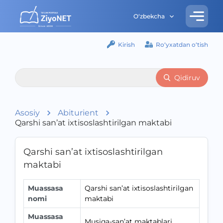
O‘zbekcha
Kirish
Ro‘yxatdan o‘tish
Qidiruv
Asosiy
Abiturient
Qarshi san’at ixtisoslashtirilgan maktabi
Qarshi san’at ixtisoslashtirilgan
maktabi
Muassasa
Qarshi san’at ixtisoslashtirilgan
nomi
maktabi
Muassasa
Musiqa-san’at maktablari