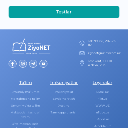
Testlar
Теl
:
(998-71) 202-22-
02
ziyonet@uzinfocom.uz
Toshkent, 100011
A.Navoi, 28b
Ta‘lim
Imkoniyatlar
Loyihalar
Umumiy ma‘lumot
Imkoniyatlar
uMail.uz
Maktabgacha ta‘lim
Saytlar yaratish
Fikr.uz
Umumiy o‘rta ta‘lim
Xosting
WWW.UZ
Maktabdan tashqari
Tarmoqqa ulanish
uTube.uz
ta‘lim
uSport.uz
O‘rta maxsus kasb-
Arboblar.uz