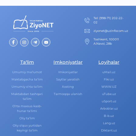
Теl
:
(998-71) 202-22-
02
ziyonet@uzinfocom.uz
Toshkent, 100011
A.Navoi, 28b
Ta‘lim
Imkoniyatlar
Loyihalar
Umumiy ma‘lumot
Imkoniyatlar
uMail.uz
Maktabgacha ta‘lim
Saytlar yaratish
Fikr.uz
Umumiy o‘rta ta‘lim
Xosting
WWW.UZ
Maktabdan tashqari
Tarmoqqa ulanish
uTube.uz
ta‘lim
uSport.uz
O‘rta maxsus kasb-
Arboblar.uz
hunar ta‘limi
B-b.uz
Oliy ta‘lim
Lang.uz
Oliy o‘quv yurtidan
keyingi ta‘lim
Diktant.uz