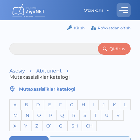
O‘zbekcha
Kirish
Ro‘yxatdan o‘tish
Qidiruv
Asosiy
Abiturient
Mutaxassisliklar katalogi
Mutaxassisliklar katalogi
A
B
D
E
F
G
H
I
J
K
L
M
N
O
P
Q
R
S
T
U
V
X
Y
Z
O‘
G‘
SH
CH