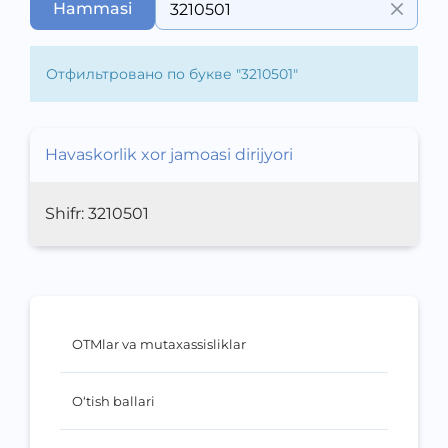
Hammasi
Отфильтровано по букве "
3210501
"
Havaskorlik xor jamoasi dirijyori
Shifr:
3210501
OTMlar va mutaxassisliklar
O‘tish ballari